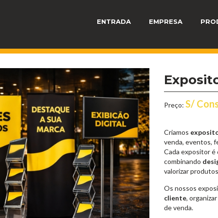
ENTRADA
EMPRESA
PRO
Exposit
S/ Cons
Preço:
Criamos
exposit
venda, eventos, f
Cada expositor é 
combinando
desi
valorizar produto
Os nossos exposi
cliente
, organiza
de venda.